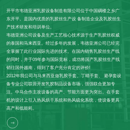
开平市韦德亚洲乳胶设备制造有限公司位于中国碉楼之乡广
东开平。是国内优质的乳胶丝生产设 备制造企业及乳胶丝生
产技术研发和培训单位。
韦德亚洲公司设备及生产工艺核心技术源于生产乳胶丝权威
的泰国和马来西亚。经过多年的发展，韦德亚洲公司已经完
全掌握了此行业国际先进的技术。在国内销售乳胶丝生产线
的同时，并于09年参与国际竞标，成功将国产乳胶丝生产线
销往国外越南，得到了客户充分肯定的评价!
2012年我公司与马来西亚做乳胶手套、丁晴手套、 避孕套设
备专业公司联营开发乳胶制品设备市场，强强联合更加专
注。中马合作主攻设备的高产、节能方面更为突出。在手套
机的设计上引入热风烘干系统和热风硫化系统，使设备更具
高产和低能耗。