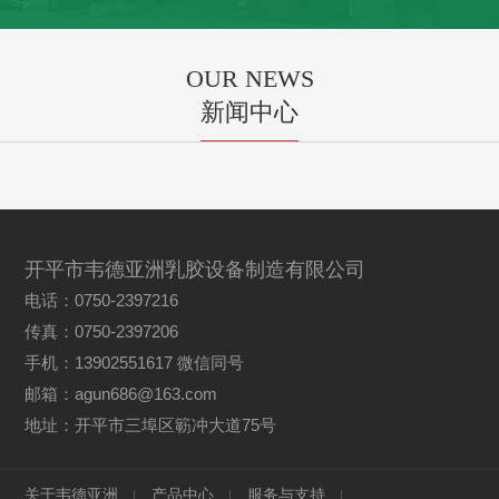
OUR NEWS
新闻中心
开平市韦德亚洲乳胶设备制造有限公司
电话：0750-2397216
传真：0750-2397206
手机：13902551617 微信同号
邮箱：agun686@163.com
地址：开平市三埠区簕冲大道75号
关于韦德亚洲
产品中心
服务与支持