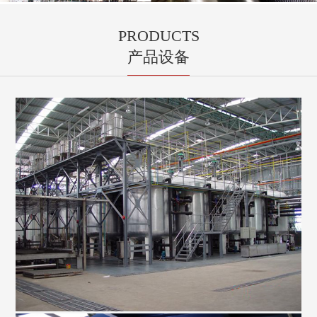
PRODUCTS
产品设备